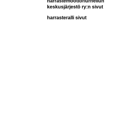
harrastemoottoriurheilun
keskusjärjestö ry:n sivut
harrasteralli sivut