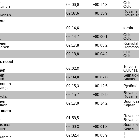
o
Oulu
02:06,0
+00:14,3
lainen
Oulu
Rovanie
02:07,6
+00:15,9
kkonen
Rovanie
4WD
02:14,6
tornio
Oulu
02:14,7
+00:00,1
a
Oulu
onen
Kontiolah
02:17,8
+00:03,2
ponen
Hammasl
Oulu
02:18,8
+00:04,2
Oulu
c nuotti
Tervola
02:02,8
nen
Oulunsal
nen
Seinäjok
02:09,8
+00:07,0
ilä
Alavus
arinen
02:15,3
+00:12,5
Pyhäntä
ynoja
Rovanie
02:15,7
+00:12,9
kola
Rovanie
nen
Suomuss
02:17,0
+00:14,2
inen
Kajaani
nuotti
Rovanie
01:58,5
s
Rovanie
äisänen
Suomuss
02:00,3
+00:01,8
inen
Kajaani
Ii
02:02,4
+00:03,9
Rantala
Ii