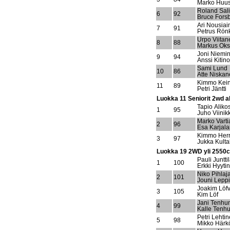
Marko Huu
Roland Sal
6
92
Bruce Fors
Ari Nousiai
7
91
Petrus Rön
Urpo Viitan
8
88
Markus Ok
Joni Niemi
9
94
Anssi Kitino
Sami Lund
10
86
Atte Niska
Kimmo Kei
11
89
Petri Jäntti
Luokka 11 Seniorit 2wd a
Tapio Aliko
1
95
Juho Viinik
Marko Varti
2
96
Esa Karjala
Kimmo Her
3
97
Jukka Kulta
Luokka 19 2WD yli 2550c
Pauli Juntti
1
100
Erkki Hyyti
Niko Pihlaj
2
101
Jouni Lepp
Joakim Löfv
3
105
Kim Löf
Jani Tenhu
4
99
Kalle Tenh
Petri Lehti
5
98
Mikko Härk