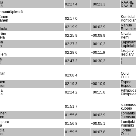
lä
RAAHE
02:27,4
+00:23,3
lä
RAAHE
 nuotti/pimeä
nänen
Kontiolah
02:17,0
nänen
Kontiolah
o
Ranua
02:19,9
+00:02,9
kula
Rovanie
tröm
Nivala
02:25,9
+00:08,9
ela
Kemi
en
Lapinlaht
02:27,2
+00:10,2
en
Lapinlaht
t
lestijärvi
02:28,6
+00:11,6
niemi
lestijärvi
ä
Ii
02:47,2
+00:30,2
ä
Ii
man
Oulu
02:08,4
Oulu
nen
Espoo
02:19,3
+00:10,9
nen
Espoo
la
Pihtipud
02:24,2
+00:15,8
la
Pihtipud
suomuss
01:51,7
kuopio
onen
Ilomantsi
01:55,6
+00:03,9
nen
Joensuu
inpuro
Lumijoki
01:56,8
+00:05,1
sa
Kiiminki
ila
Tornio
01:59,5
+00:07,8
nen
Oulu