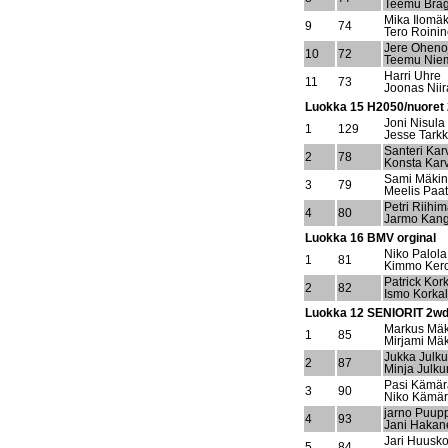
Teemu Bra
Mika Ilomäk
9
74
Tero Roini
Jere Oheno
10
72
Teemu Nie
Harri Uhre
11
73
Joonas Nii
Luokka 15 H2050/nuoret
Joni Nisula
1
129
Jesse Tark
Santeri Ka
2
78
Konsta Kar
Sami Mäki
3
79
Meelis Paat
Petri Riihim
4
80
Jarmo Kan
Luokka 16 BMV orginal
Niko Palola
1
81
Kimmo Ker
Patrick Kor
2
82
Ismo Korka
Luokka 12 SENIORIT 2wd 
Markus Mäk
1
85
Mirjami Mä
Jukka Julk
2
87
Minja Julk
Pasi Kämär
3
90
Niko Kämär
jarno Puup
4
93
Jani Hakan
Jari Huusk
5
84