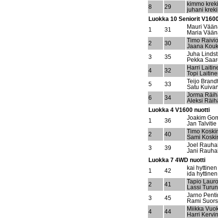
kimmo kreki
8
29
juhani kreki
Luokka 10 Seniorit V1600
Mauri Vää
1
31
Maria Vää
Timo Raivi
2
30
Jaana Kouk
Juha Linds
3
35
Pekka Saar
Harri Laitin
4
32
Topi Laitin
Teijo Brand
5
33
Satu Kuiva
Jorma Räih
6
34
Aleksi Räih
Luokka 4 V1600 nuotti
Joakim Go
1
36
Jan Talvitie
Timo Koski
2
40
Sami Koski
Joel Rauha
3
39
Jani Rauha
Luokka 7 4WD nuotti
kai hyttinen
1
42
ida hyttinen
Tapio Laur
2
41
Lassi Turu
Jarno Pent
3
45
Rami Suor
Miikka Vuok
4
44
Harri Kervi