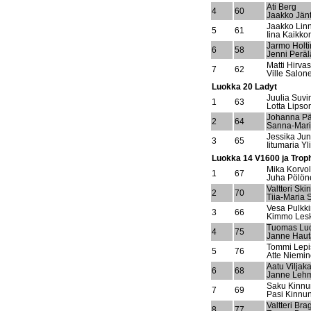
Ati Berg
4
60
Jaakko Jänt
Jaakko Lin
5
61
Iina Kaikko
Jarmo Holti
6
58
Jenni Peräl
Matti Hirva
7
62
Ville Salon
Luokka 20 Ladyt
Juulia Suvi
1
63
Lotta Lipso
Johanna Pä
2
64
Sanna-Mari
Jessika Junt
3
65
Iitumaria Yl
Luokka 14 V1600 ja Troph
Mika Korvo
1
67
Juha Pölön
Valtteri Ski
2
70
Tiia-Maria 
Vesa Pulkk
3
66
Kimmo Les
Tuomas Lu
4
75
Janne Haut
Tommi Lepi
5
76
Atte Niemi
Aatu Viljak
6
68
Janne Leh
Saku Kinn
7
69
Pasi Kinnu
Valtteri Bra
8
77