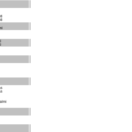
ti
ti
mi
i
i
as
as
almi