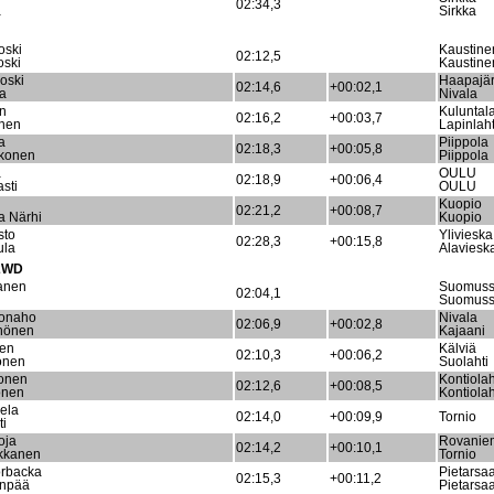
02:34,3
ä
Sirkka
oski
Kaustine
02:12,5
oski
Kaustine
koski
Haapajär
02:14,6
+00:02,1
la
Nivala
en
Kuluntala
02:16,2
+00:03,7
inen
Lapinlaht
a
Piippola
02:18,3
+00:05,8
konen
Piippola
a
OULU
02:18,9
+00:06,4
sti
OULU
Kuopio
02:21,2
+00:08,7
a Närhi
Kuopio
sto
Ylivieska
02:28,3
+00:15,8
ula
Alaviesk
 2WD
anen
Suomuss
02:04,1
n
Suomuss
ionaho
Nivala
02:06,9
+00:02,8
hönen
Kajaani
nen
Kälviä
02:10,3
+00:06,2
onen
Suolahti
konen
Kontiolah
02:12,6
+00:08,5
onen
Kontiolah
ela
02:14,0
+00:09,9
Tornio
ti
oja
Rovanie
02:14,2
+00:10,1
kkanen
Tornio
rbacka
Pietarsaa
02:15,3
+00:11,2
enpää
Pietarsaa