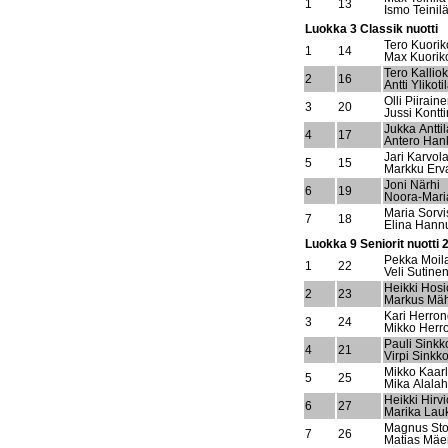
1
13
Ismo Teinil
Luokka 3 Classik nuotti
Tero Kuorik
1
14
Max Kuorik
Tero Kallio
2
16
Antti Ylikoti
Olli Piirain
3
20
Jussi Kontt
Jukka Anttil
4
17
Antero Han
Jari Karvol
5
15
Markku Erva
Joni Närhi
6
19
Noora-Mari
Maria Sorvi
7
18
Elina Hann
Luokka 9 Seniorit nuotti
Pekka Moil
1
22
Veli Sutine
Heikki Hos
2
23
Markus Mä
Kari Herro
3
24
Mikko Herr
Pauli Sink
4
21
Virpi Sinkk
Mikko Kaarl
5
25
Mika Alalah
Heikki Hirvi
6
27
Marika Lau
Magnus Sto
7
26
Matias Mä