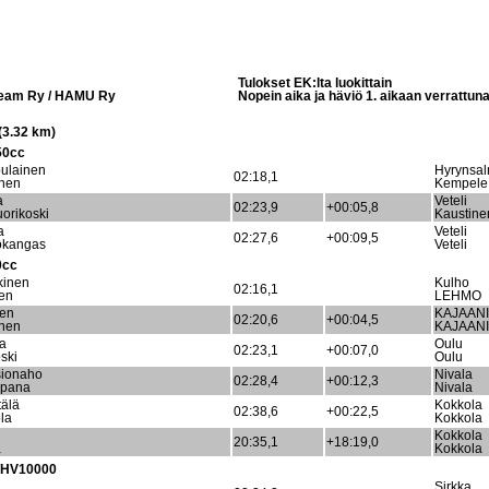
Tulokset EK:lta luokittain
 Team Ry / HAMU Ry
Nopein aika ja häviö 1. aikaan verrattun
3.32 km)
50cc
ulainen
Hyrynsal
02:18,1
nen
Kempele
a
Veteli
02:23,9
+00:05,8
orikoski
Kaustine
a
Veteli
02:27,6
+00:09,5
okangas
Veteli
0cc
kinen
Kulho
02:16,1
nen
LEHMO
nen
KAJAANI
02:20,6
+00:04,5
inen
KAJAANI
la
Oulu
02:23,1
+00:07,0
ski
Oulu
sionaho
Nivala
02:28,4
+00:12,3
pana
Nivala
älä
Kokkola
02:38,6
+00:22,5
la
Kokkola
Kokkola
20:35,1
+18:19,0
a
Kokkola
/HV10000
Sirkka