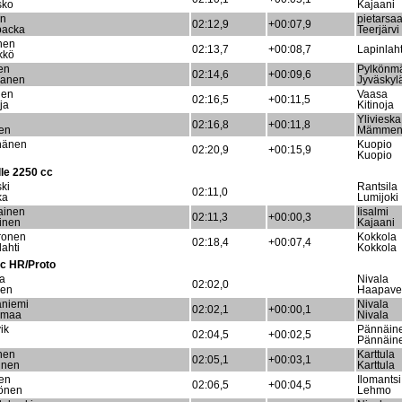
sko
Kajaani
in
pietarsaa
02:12,9
+00:07,9
backa
Teerjärvi
nen
02:13,7
+00:08,7
Lapinlaht
kkö
en
Pylkönm
02:14,6
+00:09,6
sanen
Jyväskyl
nen
Vaasa
02:16,5
+00:11,5
ja
Kitinoja
Ylivieska
02:16,8
+00:11,8
nen
Mämmen
nänen
Kuopio
02:20,9
+00:15,9
Kuopio
lle 2250 cc
ski
Rantsila
02:11,0
ka
Lumijoki
ainen
Iisalmi
02:11,3
+00:00,3
inen
Kajaani
ronen
Kokkola
02:18,4
+00:07,4
lahti
Kokkola
c HR/Proto
la
Nivala
02:02,0
nen
Haapave
aniemi
Nivala
02:02,1
+00:00,1
imaa
Nivala
ik
Pännäin
02:04,5
+00:02,5
Pännäin
nen
Karttula
02:05,1
+00:03,1
unen
Karttula
nen
Ilomantsi
02:06,5
+00:04,5
önen
Lehmo