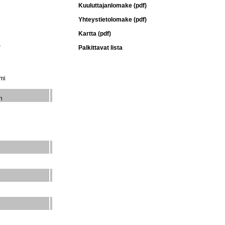
Kuuluttajanlomake (pdf)
Yhteystietolomake (pdf)
Kartta (pdf)
a
Palkittavat lista
mi
n