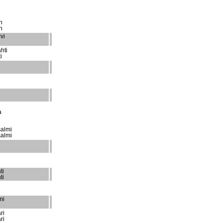
n
n
vi
hti
i
a
almi
almi
ti
ti
mi
ri
ri