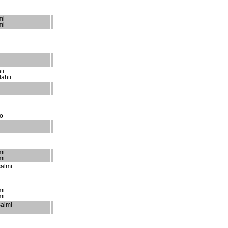
mi
mi
ti
ahti
o
i
mi
mi
almi
mi
mi
almi