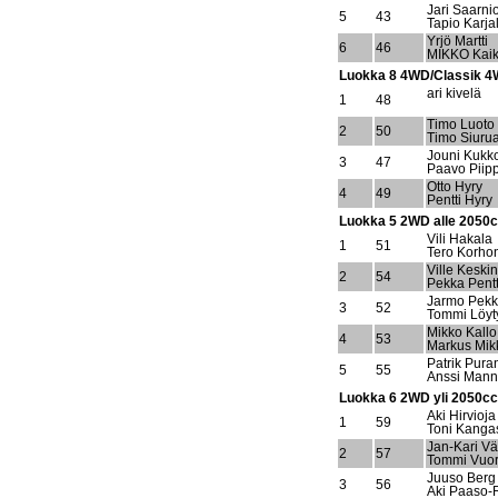
Jari Saarni
5
43
Tapio Karja
Yrjö Martti
6
46
MIKKO Kai
Luokka 8 4WD/Classik 
ari kivelä
1
48
Timo Luoto
2
50
Timo Siuru
Jouni Kukk
3
47
Paavo Piip
Otto Hyry
4
49
Pentti Hyry
Luokka 5 2WD alle 2050c
Vili Hakala
1
51
Tero Korho
Ville Keski
2
54
Pekka Pentt
Jarmo Pekk
3
52
Tommi Löyt
Mikko Kallo
4
53
Markus Mik
Patrik Pura
5
55
Anssi Mann
Luokka 6 2WD yli 2050cc 
Aki Hirvioja
1
59
Toni Kanga
Jan-Kari V
2
57
Tommi Vuor
Juuso Berg
3
56
Aki Paaso-