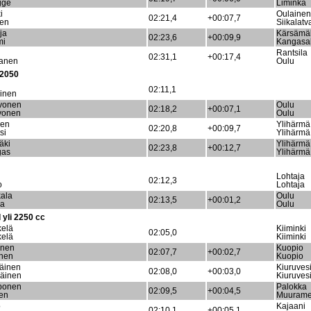
gge
Liminka
i
Oulainen
02:21,4
+00:07,7
nen
Siikalatv
ja
Kärsämä
02:23,6
+00:09,9
mi
Kangasa
Rantsila
02:31,1
+00:17,4
ranen
Oulu
 2050
02:11,1
kinen
rvonen
Oulu
02:18,2
+00:07,1
vonen
Oulu
nen
Ylihärmä
02:20,8
+00:09,7
si
Ylihärmä
äki
Ylihärmä
02:23,8
+00:12,7
gas
Ylihärmä
Lohtaja
02:12,3
o
Lohtaja
kala
Oulu
02:13,5
+00:01,2
la
Oulu
yli 2250 cc
elä
Kiiminki
02:05,0
kelä
Kiiminki
unen
Kuopio
02:07,7
+00:02,7
unen
Kuopio
äinen
Kiuruves
02:08,0
+00:03,0
äinen
Kiuruves
ponen
Palokka
02:09,5
+00:04,5
en
Muuram
o
Kajaani
02:10,1
+00:05,1