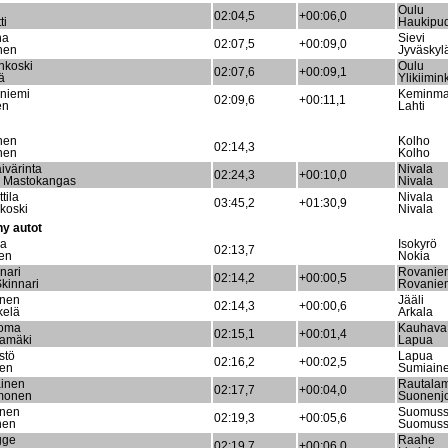
Oulu
02:04,5
+00:06,0
ti
Haukipu
na
Sievi
02:07,5
+00:09,0
nen
Jyväskyl
nkoski
Oulu
02:07,6
+00:09,1
ä
Ylikiimink
sniemi
Keminm
02:09,6
+00:11,1
en
Lahti
nen
Kolho
02:14,3
nen
Kolho
ivärinta
Nivala
02:24,3
+00:10,0
 Mastokangas
Nivala
tila
Nivala
03:45,2
+01:30,9
ikoski
Nivala
y autot
la
Isokyrö
02:13,7
en
Nokia
nnari
Rovanie
02:14,2
+00:00,5
Skinnari
Rovanie
inen
Jääli
02:14,3
+00:00,6
kelä
Arkala
oma
Kauhava
02:15,1
+00:01,4
amäki
Lapua
stö
Lapua
02:16,2
+00:02,5
nen
Sumiain
ainen
Rautala
02:17,7
+00:04,0
monen
Suonenjo
unen
Suomuss
02:19,3
+00:05,6
nen
Suomuss
gge
Raahe
02:19,7
+00:06,0