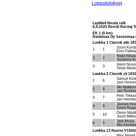
Lopputulokset
LapWall Nivala ralli
6.9.2025 Revolt Racing
EK 1 (0 km)
Rahtimaa Oy Savenmaa (
Luokka 1 Classik alle 16
Jouni Kump
1
1
Eino Pakka
Reijo Nisul
2
2
Susanna Ku
Henri Nisul
3
3
Tanja Mast
Luokka 2 Classik yli 165
Samuli Kiis
1
6
Jani Hirvo
Aki Makko
2
8
Jari Ronka
Petri Tiikka
3
7
Jari Heiniko
Joonas Ho
4
9
Emmi Raap
Osmo Määtt
5
10
Jouni Mikko
Jani Ahola
6
5
Mia Kental
Luokka 13 Nuoret V1600
Max Teinilä