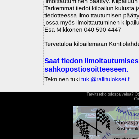
ilmoittautuminen päättyy. Kilpailuun 
Tarkemmat tiedot kilpailun kulusta ja 
tiedotteessa ilmoittautumisen päättym
jossa myös ilmoittautuminen kilpailu
Esa Mikkonen 040 590 4447
Tervetuloa kilpailemaan Kontiolahde
Saat tiedon ilmoitautumise
sähköpostiosoitteeseen.
Tekninen tuki
tuki@rallitulokset.fi
Tarvitsetko tulospalvelua? 
Co