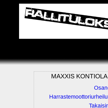
MAXXIS KONTIOLAH
Osano
Harrastemoottoriurheilu
Takaisi