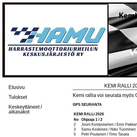
KEMI RALLI 20
Etusivu
Kemi rallia voi seurata myös G
Tulokset
GPS SEURANTA
Keskeyttäneet /
aikasakot
KEMI RALLI 2026
No
Ohjaaja 1 / 2
2
Jouni Kumpulainen / Eino Pakka
3
Samu Koskinen / Niko Tuominen
5
Petri Poutanen / Timo Tasala