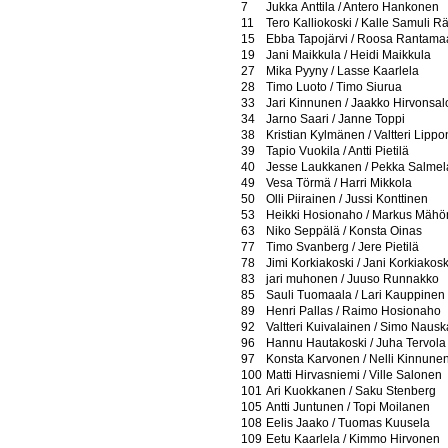
7
Jukka Anttila / Antero Hankonen
11
Tero Kalliokoski / Kalle Samuli R
15
Ebba Tapojärvi / Roosa Rantama
19
Jani Maikkula / Heidi Maikkula
27
Mika Pyyny / Lasse Kaarlela
28
Timo Luoto / Timo Siurua
33
Jari Kinnunen / Jaakko Hirvonsal
34
Jarno Saari / Janne Toppi
38
Kristian Kylmänen / Valtteri Lipp
39
Tapio Vuokila / Antti Pietilä
40
Jesse Laukkanen / Pekka Salmel
49
Vesa Törmä / Harri Mikkola
50
Olli Piirainen / Jussi Konttinen
53
Heikki Hosionaho / Markus Mäh
63
Niko Seppälä / Konsta Oinas
77
Timo Svanberg / Jere Pietilä
78
Jimi Korkiakoski / Jani Korkiakosk
83
jari muhonen / Juuso Runnakko
85
Sauli Tuomaala / Lari Kauppinen
89
Henri Pallas / Raimo Hosionaho
92
Valtteri Kuivalainen / Simo Nausk
96
Hannu Hautakoski / Juha Tervola
97
Konsta Karvonen / Nelli Kinnune
100
Matti Hirvasniemi / Ville Salonen
101
Ari Kuokkanen / Saku Stenberg
105
Antti Juntunen / Topi Moilanen
108
Eelis Jaako / Tuomas Kuusela
109
Eetu Kaarlela / Kimmo Hirvonen